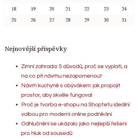
18
19
20
21
22
23
24
25
26
27
28
29
30
31
Nejnovější příspěvky
Zimní zahrada: 5 důvodů, proč se vyplatí, a
na co při návrhu nezapomenout
Návrh kuchyně s obývákem: jak propojit
prostor, aby skvěle fungoval
Proč je tvorba e-shopu na Shoptetu ideální
volbou pro moderní online podnikání
Odhlučnění se ukázalo jako nejlepší řešení
pro hluk od sousedů