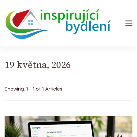
Inspirující bydlení
Magazín se zaměřením na bydlení a zahradu
19 května, 2026
Showing: 1 - 1 of 1 Articles