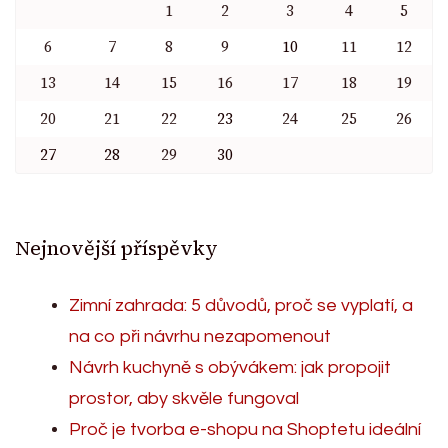
1
2
3
4
5
6
7
8
9
10
11
12
13
14
15
16
17
18
19
20
21
22
23
24
25
26
27
28
29
30
Nejnovější příspěvky
Zimní zahrada: 5 důvodů, proč se vyplatí, a
na co při návrhu nezapomenout
Návrh kuchyně s obývákem: jak propojit
prostor, aby skvěle fungoval
Proč je tvorba e-shopu na Shoptetu ideální