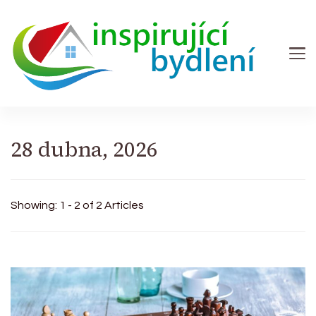
Inspirující bydlení
Magazín se zaměřením na bydlení a zahradu
28 dubna, 2026
Showing: 1 - 2 of 2 Articles